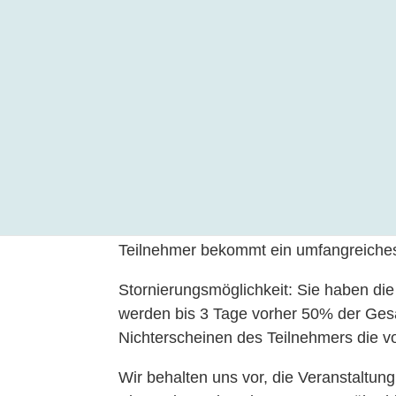
Für unsere Seminare vor Ort oder onli
finden Sie in der Seminarbeschreibung
Alle angegebenen Seminarpreise verste
jeden weiteren Teilnehmer aus derselb
solutions erhalten generell einen 10-pr
umfangreiches Skript und ein Teilnehm
inkludiert. Die Tagungsräumlichkeiten t
Teilnehmer werden die Plätze nach de
Bei den Online-Seminaren wird der Lin
Teilnehmer bekommt ein umfangreiches S
Stornierungsmöglichkeit: Sie haben die
werden bis 3 Tage vorher 50% der Gesam
Nichterscheinen des Teilnehmers die vo
Wir behalten uns vor, die Veranstaltu