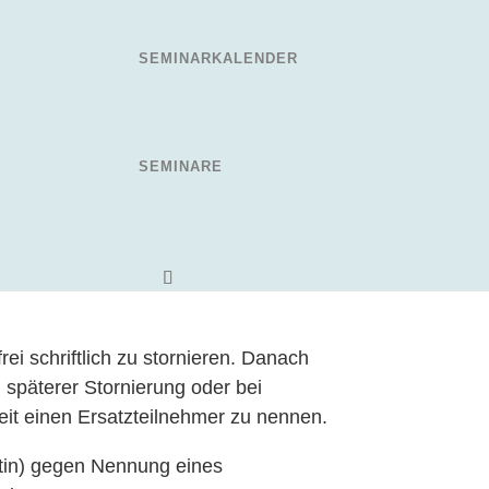
sprechenden Fortbildungspunkte. Diese
seminare/
.
SEMINARKALENDER
ten je Seminar und pro Teilnehmer. Für
0 %. Bestandskunden der dental-admin-
or-Ort-Seminaren – sind ein
SEMINARE
, Pausensnacks und ein Mittagsmenü
nd der strengen Limitierung auf 8
sse der Buchung gesendet. Der
i schriftlich zu stornieren. Danach
 späterer Stornierung oder bei
eit einen Ersatzteilnehmer zu nennen.
ntin) gegen Nennung eines