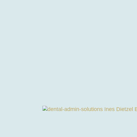
Allgemeine
(AGBs)
AGBs für die Seminare