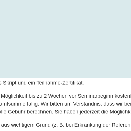
ne erhalten Sie gemäß den Leitsätzen der BZÄK die ent
 auf unserer Website:
https://dental-admin-solutions.de/
hen sich zzgl. der gesetzlichen Mehrwertsteuer und gel
en Praxis reduziert sich der Teilnahmepreis dann um 1
ozentigen Vorteil. In den genannten Preisen – bei den V
erzertifikat enthalten. Weiterhin sind Tagungsgetränke
eilen wir Ihnen bei der Teilnahmebestätigung mit. Aufgru
m Eingang der Anmeldungen bearbeitet.
k zum Seminar drei Tage vor Beginn an die E-Mail-Adre
kript und ein Teilnahme-Zertifikat.
 Möglichkeit bis zu 2 Wochen vor Seminarbeginn kostenfre
tsumme fällig. Wir bitten um Verständnis, dass wir bei
lle Gebühr berechnen. Sie haben jederzeit die Möglichk
ng aus wichtigem Grund (z. B. bei Erkrankung der Refere